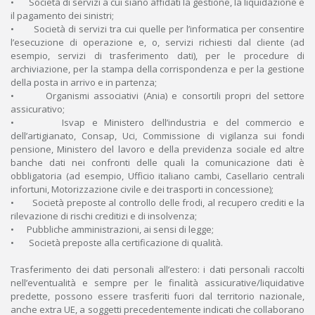
• Società di servizi a cui siano affidati la gestione, la liquidazione e
il pagamento dei sinistri;
• Società di servizi tra cui quelle per l’informatica per consentire
l’esecuzione di operazione e, o, servizi richiesti dal cliente (ad
esempio, servizi di trasferimento dati), per le procedure di
archiviazione, per la stampa della corrispondenza e per la gestione
della posta in arrivo e in partenza;
• Organismi associativi (Ania) e consortili propri del settore
assicurativo;
• Isvap e Ministero dell’industria e del commercio e
dell’artigianato, Consap, Uci, Commissione di vigilanza sui fondi
pensione, Ministero del lavoro e della previdenza sociale ed altre
banche dati nei confronti delle quali la comunicazione dati è
obbligatoria (ad esempio, Ufficio italiano cambi, Casellario centrali
infortuni, Motorizzazione civile e dei trasporti in concessione);
• Società preposte al controllo delle frodi, al recupero crediti e la
rilevazione di rischi creditizi e di insolvenza;
• Pubbliche amministrazioni, ai sensi di legge;
• Società preposte alla certificazione di qualità.
Trasferimento dei dati personali all’estero: i dati personali raccolti
nell’eventualità e sempre per le finalità assicurative/liquidative
predette, possono essere trasferiti fuori dal territorio nazionale,
anche extra UE, a soggetti precedentemente indicati che collaborano