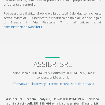
persone fisiche, compresa la profilazione. h) proporre reclamo a
un’autorità di controllo.
Può esercitare il diritto all’oblio o alla portabilità dei dati con richiesta
scritta inviata al DPO incaricato, all'indirizzo postale della sede legale
di Brescia in Via Pisacane 7 o all’indirizzo email
amministrazione@assibri.it
ASSIBRI SRL
Codice Fiscale: 03851450985, Partita Iva: 03851450985, Email:
convenzioni@assibri.it
Informativa sulla privacy
|
Termini e condizioni del servizio
Assibri Srl - Brescia - Italy (IT) - P.iva: IT03851450985 - Per info
contattaci - cell: 351-8884098 email: convenzioni@assibri.it